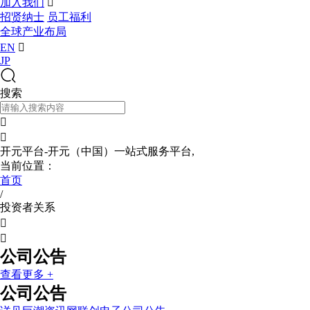
加入我们

招贤纳士
员工福利
全球产业布局
EN

JP
搜索


开元平台-开元（中国）一站式服务平台,
当前位置：
首页
/
投资者关系


公司公告
查看更多 +
公司公告