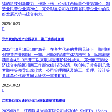
续的科技创新能力，强势上榜，位列江西民营企业第38位、制
造业民营企业第28位，充分彰显公司在江西省民营企业中的良
好发展态势与综合实力。
2025/10/23

郑州联创智造产业园项目一期厂房喜封金顶
2025年10月18日10时36分，在各方代表的共同见证下，郑州联
创智造产业园项目一期厂房顺利完成主体结构封顶，标志着该
项目自4月13日开工以来取得重要阶段性成果。郑州航空港经
济综合实验区招商工作部党组书记杨清、联创电子常务副总裁
罗顺根等领导出席仪式，公司管理团队及施工、监理、设计等
参建单位代表共同见证这一重要时刻。
2025/10/23

江西联益首次通过SMETA国际道德贸易审核
2025年9月，江西联益光学有限公司成功通过SMETA（Sedex