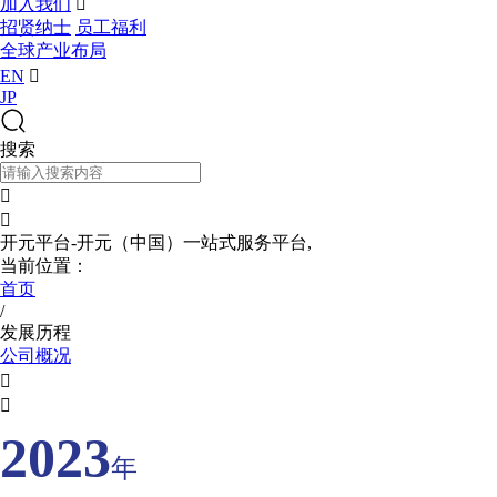
加入我们

招贤纳士
员工福利
全球产业布局
EN

JP
搜索


开元平台-开元（中国）一站式服务平台,
当前位置：
首页
/
发展历程
公司概况


2023
年