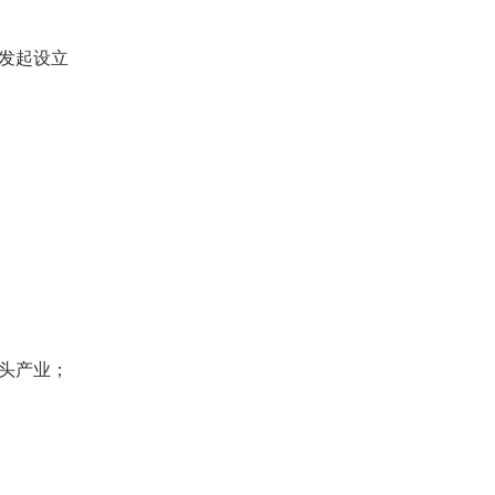
等发起设立
镜头产业；