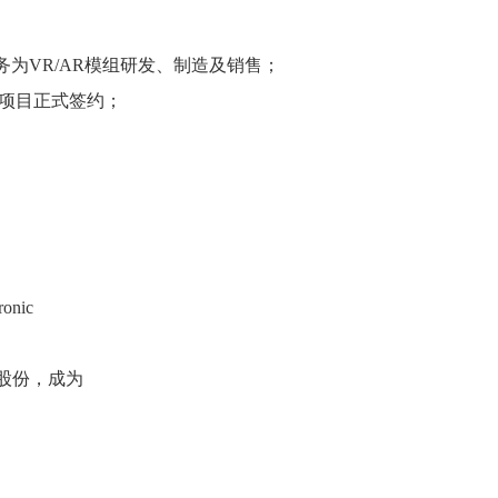
为VR/AR模组研发、制造及销售；
化项目正式签约；
nic
%股份，成为