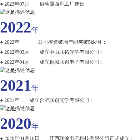
● 2023年07月 启动墨西哥工厂建设
2022
年
● 2022年 公司模造破璃产能突破5kk/月；
● 2022年03月 成立中山联拓光学有限公司；
● 2022年04月 成立桐城联创电子有限公司；
2021
年
● 2021年 成立合肥联创光学有限公司；
2020
年
● 2020年04月16日 江西联淦电子科技有限公司正式成立；