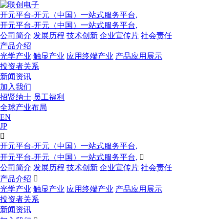
开元平台-开元（中国）一站式服务平台,
开元平台-开元（中国）一站式服务平台,
公司简介
发展历程
技术创新
企业宣传片
社会责任
产品介绍
光学产业
触显产业
应用终端产业
产品应用展示
投资者关系
新闻资讯
加入我们
招贤纳士
员工福利
全球产业布局
EN
JP

开元平台-开元（中国）一站式服务平台,
开元平台-开元（中国）一站式服务平台,

公司简介
发展历程
技术创新
企业宣传片
社会责任
产品介绍

光学产业
触显产业
应用终端产业
产品应用展示
投资者关系
新闻资讯