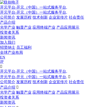
开元平台-开元（中国）一站式服务平台,
开元平台-开元（中国）一站式服务平台,
公司简介
发展历程
技术创新
企业宣传片
社会责任
产品介绍
光学产业
触显产业
应用终端产业
产品应用展示
投资者关系
新闻资讯
加入我们
招贤纳士
员工福利
全球产业布局
EN
JP

开元平台-开元（中国）一站式服务平台,
开元平台-开元（中国）一站式服务平台,

公司简介
发展历程
技术创新
企业宣传片
社会责任
产品介绍

光学产业
触显产业
应用终端产业
产品应用展示
投资者关系
新闻资讯