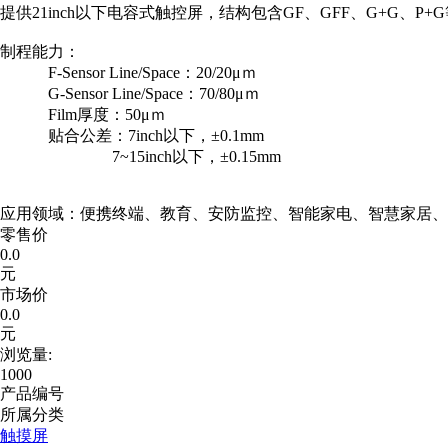
提供21inch以下电容式触控屏，结构包含GF、GFF、G+G、P+
制程能力：
F-Sensor Line/Space：20/20μｍ
G-Sensor Line/Space：70/80μｍ
Film厚度：50μｍ
贴合公差：7inch以下，±0.1mm
7~15inch以下，±0.15mm
应用领域：便携终端、教育、安防监控、智能家电、智慧家居、
零售价
0.0
元
市场价
0.0
元
浏览量:
1000
产品编号
所属分类
触摸屏